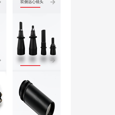
双侧远心镜头
激光扩束镜