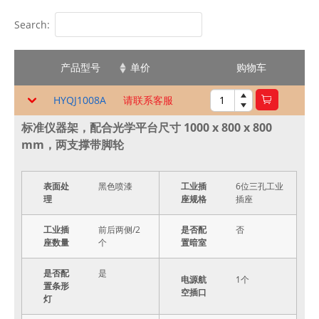
Search:
产品型号
单价
购物车
HYQJ1008A
请联系客服
标准仪器架，配合光学平台尺寸 1000 x 800 x 800
mm，两支撑带脚轮
表面处
黑色喷漆
工业插
6位三孔工业
理
座规格
插座
工业插
前后两侧/2
是否配
否
座数量
个
置暗室
是否配
是
电源航
1个
置条形
空插口
灯