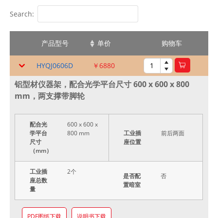
Search:
产品型号
单价
购物车
HYQJ0606D
￥6880
铝型材仪器架，配合光学平台尺寸 600 x 600 x 800
mm，两支撑带脚轮
配合光
600 x 600 x
学平台
800 mm
工业插
前后两面
尺寸
座位置
（mm）
工业插
2个
是否配
否
座总数
置暗室
量
PDF图纸下载
说明书下载