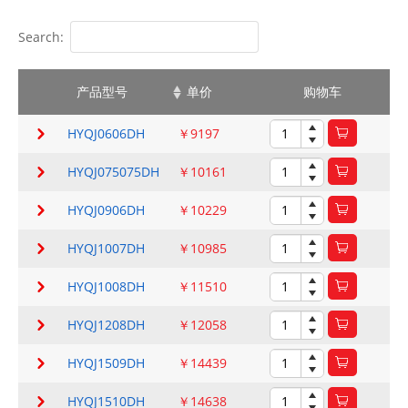
Search:
产品型号
单价
购物车
HYQJ0606DH
￥9197
HYQJ075075DH
￥10161
HYQJ0906DH
￥10229
HYQJ1007DH
￥10985
HYQJ1008DH
￥11510
HYQJ1208DH
￥12058
HYQJ1509DH
￥14439
HYQJ1510DH
￥14638