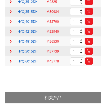
HYQJ3512DH
￥28251
HYQJ3515DH
￥30984
HYQJ4015DH
￥32790
HYQJ4215DH
￥33940
HYQJ4815DH
￥36530
HYQJ5015DH
￥37739
HYQJ6015DH
￥45778
相关产品