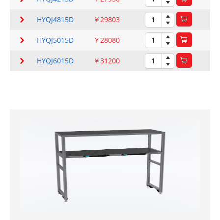
HYQJ4815D
￥29803
HYQJ5015D
￥28080
HYQJ6015D
￥31200