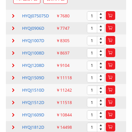
HYQJ075075D
￥7680
HYQJ0906D
￥7747
HYQJ1007D
￥8305
HYQJ1008D
￥8697
HYQJ1208D
￥9104
HYQJ1509D
￥11118
HYQJ1510D
￥11242
HYQJ1512D
￥11518
HYQJ1609D
￥10844
HYQJ1812D
￥14498