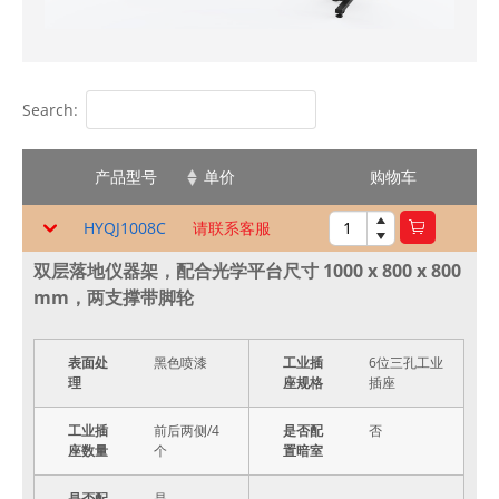
Search:
产品型号
单价
购物车
HYQJ1008C
请联系客服
双层落地仪器架，配合光学平台尺寸 1000 x 800 x 800
mm，两支撑带脚轮
表面处
黑色喷漆
工业插
6位三孔工业
理
座规格
插座
工业插
前后两侧/4
是否配
否
座数量
个
置暗室
是否配
是